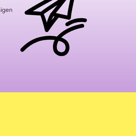
m
ßigen