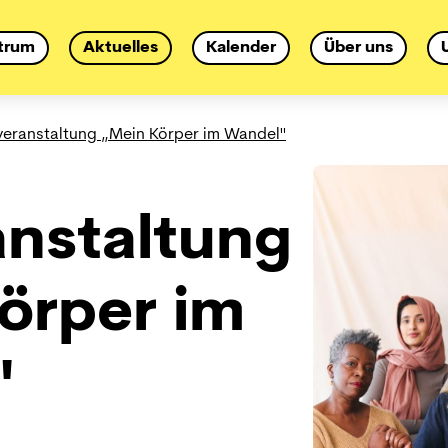
trum
Aktuelles
Kalender
Über uns
veranstaltung „Mein Körper im Wandel"
anstaltung
örper im
"