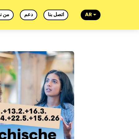
من ن
دعم
اتصل بنا
AR