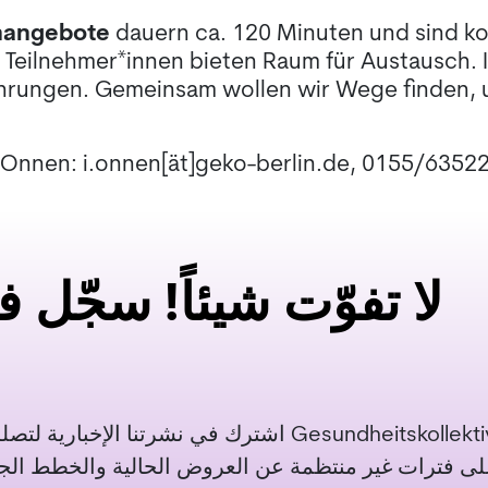
nangebote
dauern ca. 120 Minuten und sind kos
Teilnehmer*innen bieten Raum für Austausch. 
rfahrungen. Gemeinsam wollen wir Wege finden,
 Onnen: i.onnen[ät]geko-berlin.de, 0155/6352
لا تفوّت شيئاً! سجّل 
اشترك في نشرتنا الإخ Gesundheitskollektiv