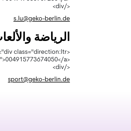
</div>
s.lu@geko-berlin.de
الرياضة واﻷلعا
<div class="direction:ltr">
<a href="004915773674050">004915773674050</a>
</div>
sport@geko-berlin.de