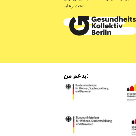
تحت رعاية
بدعم من: