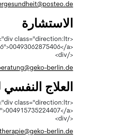
ergesundheit@posteo.de
الاستشارة
<div class="direction:ltr">
<a href="00493062875406">00493062875406</a>
</div>
beratung@geko-berlin.de
العلاج النفسي 
<div class="direction:ltr">
<a href="004915735224407">004915735224407</a>
</div>
therapie@geko-berlin.de