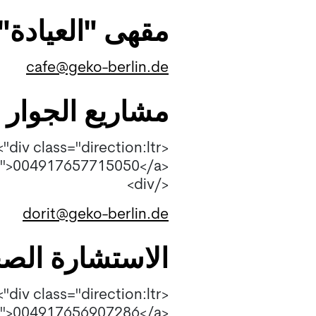
مقهى "العيادة"
cafe@geko-berlin.de
مشاريع الجوار
<div class="direction:ltr">
<a href="004917657715050">004917657715050</a>
</div>
dorit@geko-berlin.de
الاستشارة الصح
<div class="direction:ltr">
<a href="004917656907286">004917656907286</a>