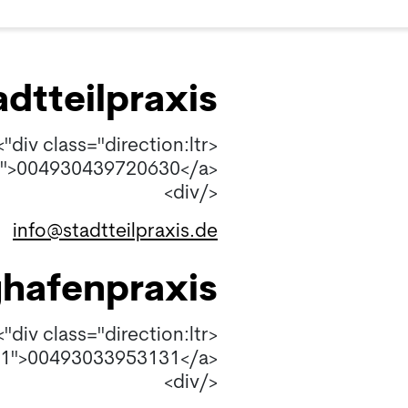
eilpraxis - العيادة للطب العام
<div class="direction:ltr">
<a href="004930439720630">004930439720630</a>
</div>
info@stadtteilpraxis.de
praxis - عيادة طب الأطفال
<div class="direction:ltr">
<a href="00493033953131">00493033953131</a>
</div>