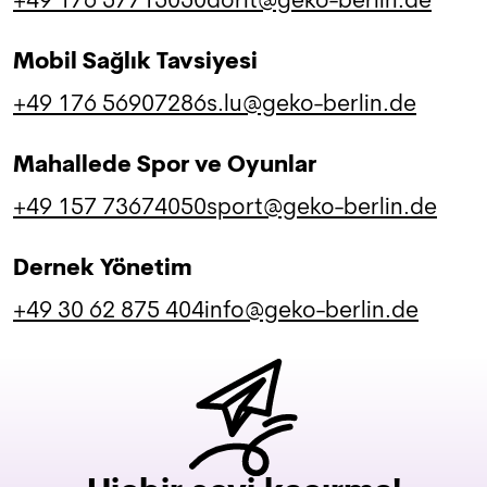
+49 176 57715050
dorit@geko-berlin.de
Mobil Sağlık Tavsiyesi
+49 176 56907286
s.lu@geko-berlin.de
Mahallede Spor ve Oyunlar
+49 157 73674050
sport@geko-berlin.de
Dernek Yönetim
+49 30 62 875 404
info@geko-berlin.de